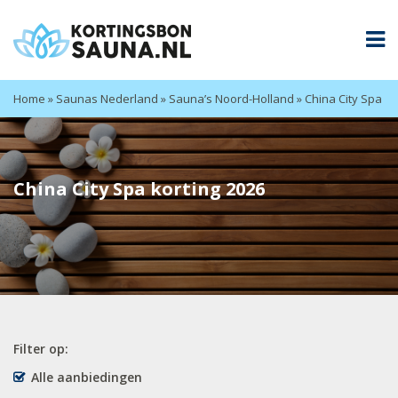
Home
»
Saunas Nederland
»
Sauna’s Noord-Holland
»
China City Spa
China City Spa korting 2026
Filter op:
Alle aanbiedingen