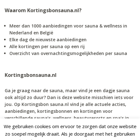
Waarom Kortingsbonsauna.nl?
Meer dan 1000 aanbiedingen voor sauna & wellness in
Nederland en België
Elke dag de nieuwste aanbiedingen
Alle kortingen per sauna op een rij
Overzicht van overnachtingsmogelijkheden per sauna
Kortingsbonsauna.nl
Ga je graag naar de sauna, maar vind je een dagje sauna
ook altijd zo duur? Dan is deze website misschien iets voor
jou. Op Kortingsbon sauna.nl vind je alle actuele acties,
aanbiedingen, kortingsbonnen en kortingen voor
verschillende sauna’s, wellness, beautyresorts en spa’s in
Nederland en Belgie.
We gebruiken cookies om ervoor te zorgen dat onze website
Sauna TOPDEALS
zo soepel mogelijk draait. Als je doorgaat met het gebruiken
Tot 50% KORTING